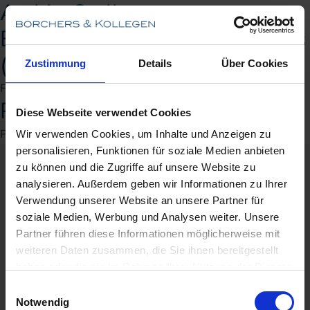
Archiv:
Stellen
Berater Mergers & Acquisitions
(m/w/d)
Zustimmung
Details
Über Cookies
Festangestellte:r, Vollzeit, Münster
Praktikum
Diese Webseite verwendet Cookies
Praktikant:in, Vollzeit, Heimathafen
Wir verwenden Cookies, um Inhalte und Anzeigen zu
personalisieren, Funktionen für soziale Medien anbieten
zu können und die Zugriffe auf unsere Website zu
analysieren. Außerdem geben wir Informationen zu Ihrer
Verwendung unserer Website an unsere Partner für
soziale Medien, Werbung und Analysen weiter. Unsere
Partner führen diese Informationen möglicherweise mit
weiteren Daten zusammen, die Sie ihnen bereitgestellt
haben oder die sie im Rahmen Ihrer Nutzung der Dienste
gesammelt haben.
Einwilligungsauswahl
Notwendig