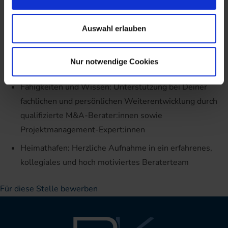
Mehr als nur Folien und Tabellen: Konzeptionelle
Unterstützung und kundennahe Begleitung bei
Auswahl erlauben
Verkaufsverfahren/Investorenprozessen, strategischen
Kooperationen und Fusionen mit unserem adaptiven
Nur notwendige Cookies
(Multi-)Projektmanagement
Fähigkeiten und Wissen: Unterstützung bei Deiner
fachlichen und persönlichen Weiterentwicklung durch
qualifizierte M&A-Berater:innen sowie
Projektmanagement-Expert:innen
Heimathafen: Herzliche Aufnahme in ein erfahrenes,
kollegiales und hoch motiviertes Beraterteam
Für diese Stelle bewerben