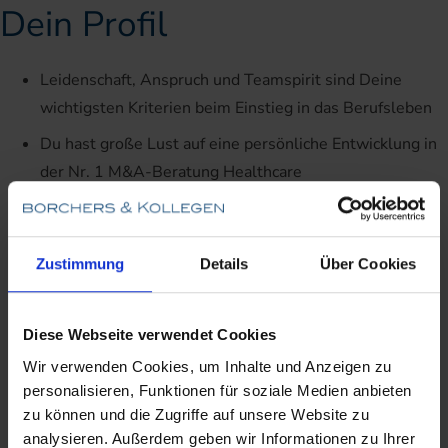
Dein Profil
Leidenschaft, Anspruch und Teamspirit sind Deine
wichtigsten Kriterien beim Einstieg in das Berufsleben
Du hast große Lust auf eine persönliche Entwicklung in
der Nr. 1 M&A-Beratung Healthcare
Du hast Dein Studium mit
wirtschaftswissenschaftlichem/ökonomischen
Schwerpunkt erfolgreich abgeschlossen
Zustimmung
Details
Über Cookies
Du hast ein Faible für M&A und interessierst Dich für
dasGesundheits- und Sozialwesen
Diese Webseite verwendet Cookies
Du bist neugierig, kannst Sachverhalte schnell erfassen
Wir verwenden Cookies, um Inhalte und Anzeigen zu
sowie strukturieren und entwickelst zudem
personalisieren, Funktionen für soziale Medien anbieten
zu können und die Zugriffe auf unsere Website zu
selbstständig erste Ideen für mögliche Lösungsansätze
analysieren. Außerdem geben wir Informationen zu Ihrer