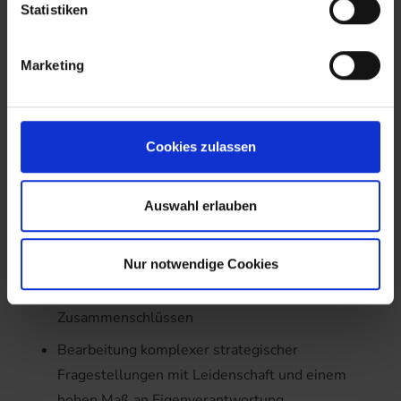
Statistiken
(m/w/d)
Marketing
Unser Angebot – freu Dich
drauf
Cookies zulassen
Eigenständige Steuerung und Durchführung von
Auswahl erlauben
M&A-Prozessen in der Sozialwirtschaft
(deutschlandweit), insbesondere Umsetzung von
Nur notwendige Cookies
strategischen und distressed Verkaufsverfahren
sowie fachliche und moderative Begleitung von
Zusammenschlüssen
Bearbeitung komplexer strategischer
Fragestellungen mit Leidenschaft und einem
hohen Maß an Eigenverantwortung