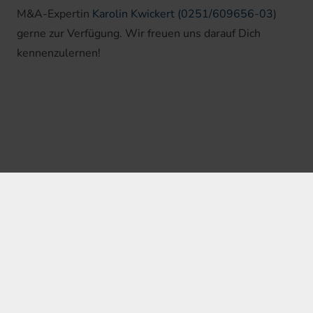
M&A-Expertin
Karolin Kwickert
(0251/609656-03
)
gerne zur Verfügung. Wir freuen uns darauf Dich
kennenzulernen!