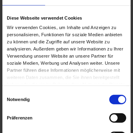
aktiv mitgestalten? Als führende Beratung für
M&A-Prozesse im Gesundheits- und
Diese Webseite verwendet Cookies
Sozialwesen suchen wir engagierte
Wir verwenden Cookies, um Inhalte und Anzeigen zu
Persönlichkeiten aus Unternehmensberatungen
personalisieren, Funktionen für soziale Medien anbieten
oder Teams mit Schwerpunkt
zu können und die Zugriffe auf unsere Website zu
Unternehmens-/Organisationsentwicklung,
analysieren. Außerdem geben wir Informationen zu Ihrer
Strategie oder M&A, die mit Leidenschaft und
Verwendung unserer Website an unsere Partner für
soziale Medien, Werbung und Analysen weiter. Unsere
Eigenverantwortung komplexe Projekte steuern
Partner führen diese Informationen möglicherweise mit
und innovative Lösungen entwickeln.
weiteren Daten zusammen, die Sie ihnen bereitgestellt
haben oder die sie im Rahmen Ihrer Nutzung der Dienste
Manager
gesammelt haben.
Einwilligungsauswahl
Notwendig
Mergers &
Acquisitions Pflege &
Präferenzen
Sozialwirtschaft