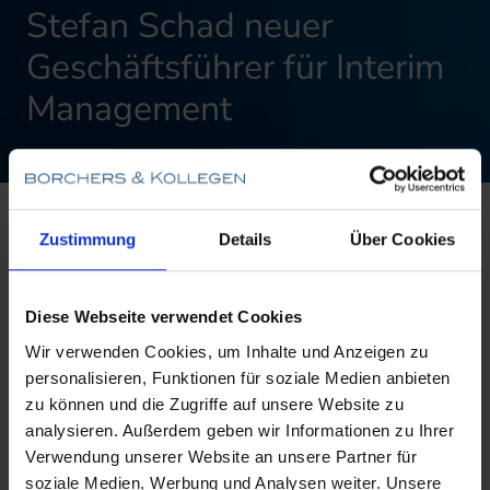
Stefan Schad neuer
Geschäftsführer für Interim
Management
Zustimmung
Details
Über Cookies
Diese Webseite verwendet Cookies
Borchers & Kollegen baut das Dienstleistungsangebot
Wir verwenden Cookies, um Inhalte und Anzeigen zu
im Interim Management für Führungspositionen im
personalisieren, Funktionen für soziale Medien anbieten
Gesundheits- und Sozialwesen weiter aus. Ab
zu können und die Zugriffe auf unsere Website zu
November verstärkt
Stefan Schad
(41) das
analysieren. Außerdem geben wir Informationen zu Ihrer
Beratungsteam von Borchers & Kollegen.
Verwendung unserer Website an unsere Partner für
soziale Medien, Werbung und Analysen weiter. Unsere