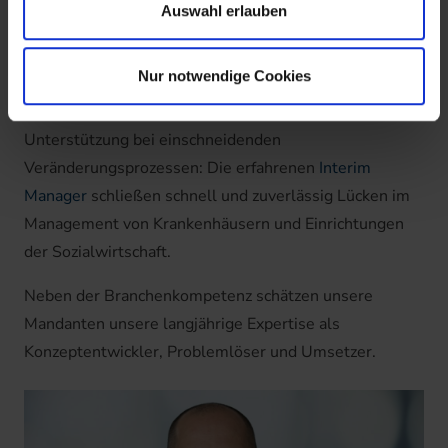
Auswahl erlauben
Schlenker
die Geschäftsführung der neu gegründeten
Tochtergesellschaft
Borchers & Kollegen Interim
Nur notwendige Cookies
Management GmbH.
Ob bei kurzfristigen Vakanzen,
bei Krisensituationen oder zur zeitlich befristeten
Unterstützung bei einschneidenden
Veränderungsprozessen: Die erfahrenen
Interim
Manager
schließen schnell und zuverlässig Lücken im
Management von Krankenhäusern und Einrichtungen
der Sozialwirtschaft.
Neben der Branchenkompetenz schätzen unsere
Mandanten unsere langjährige Expertise als
Konzeptentwickler, Problemlöser und Umsetzer.