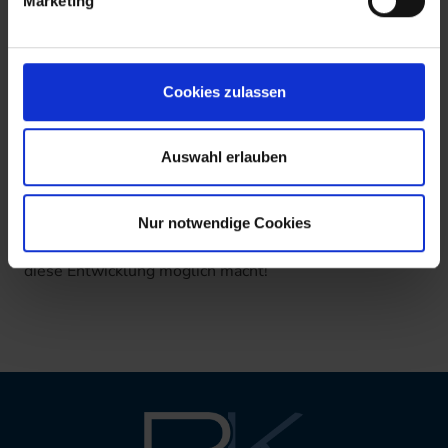
Expertise auch bei mehr als 60 % der Übernahme- und
Marketing
Verkaufsprozesse im deutschen Gesundheits- und
Sozialwesen des Jahres 2022 erfolgreich einbringen
können.
Cookies zulassen
Dass wir uns im vierten Jahr seit unserer Gründung zu
den führenden Experten in diesem Gebiet zählen
Auswahl erlauben
dürfen, ist für uns Bestätigung und Ansporn
gleichermaßen. Herzlichen Dank für das Vertrauen
Nur notwendige Cookies
unserer Mandanten und ein großartiges Team, dass
diese Entwicklung möglich macht!