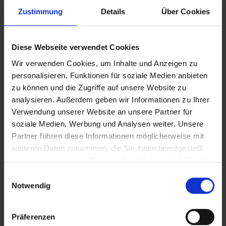
Zustimmung
Details
Über Cookies
Diese Webseite verwendet Cookies
Wir verwenden Cookies, um Inhalte und Anzeigen zu
personalisieren, Funktionen für soziale Medien anbieten
zu können und die Zugriffe auf unsere Website zu
Nikolai Gallina
analysieren. Außerdem geben wir Informationen zu Ihrer
Verwendung unserer Website an unsere Partner für
Manager
soziale Medien, Werbung und Analysen weiter. Unsere
Partner führen diese Informationen möglicherweise mit
+49 251 609 656-27​
weiteren Daten zusammen, die Sie ihnen bereitgestellt
haben oder die sie im Rahmen Ihrer Nutzung der Dienste
+49 151 191 325 86​
gesammelt haben.
Einwilligungsauswahl
n.gallina@borchers-kollegen.de
Notwendig
Präferenzen
Mehrjährige Berufserfahrung im kaufmännischen