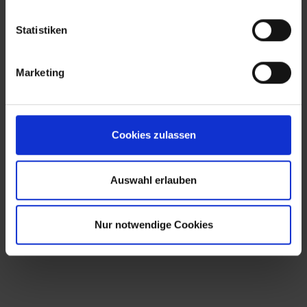
Controlling eines überregionalen
Statistiken
Krankenhausträgers​
Expertise in Datenanalysen und Wirtschaftlichen
Marketing
Kennzahlen​
Zertifizierter IPMA Projektmanagementfachmann
sowie Restrukturierungs- und Turnaround
Cookies zulassen
Manager (Frankfurt School of Finance &
Management)
Auswahl erlauben
Wirtschaftsingenieur und abgeschlossenes
kaufmännisches Trainee-Programm in einer
Nur notwendige Cookies
Einrichtung des Gesundheitswesens​
Leidenschaftlicher Fahrrad- und Motorradfahrer ​